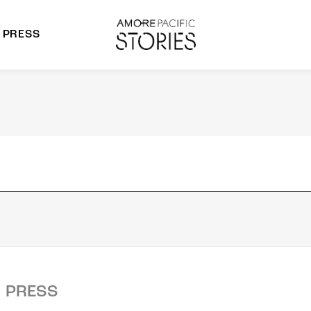
PRESS
morepacific Group
rands
PRESS