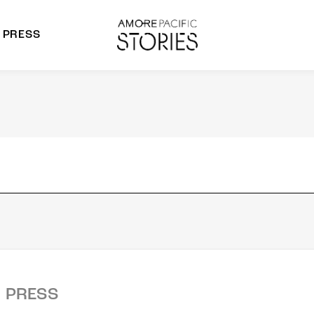
PRESS
morepacific Group
rands
PRESS