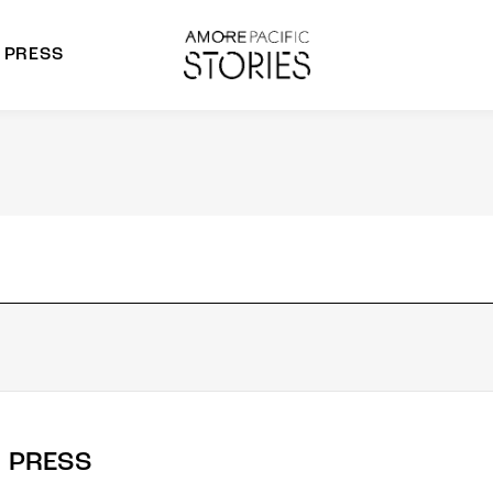
PRESS
morepacific Group
rands
PRESS