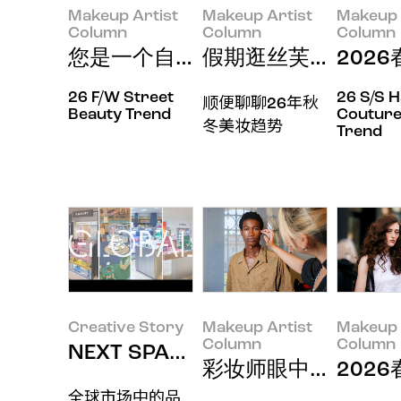
Makeup Artist
Makeup Artist
Makeup 
Column
Column
Column
您是一个自带氛围感的人吗？
假期逛丝芙兰有感
202
26 F/W Street
26 S/S 
顺便聊聊26年秋
Beauty Trend
Couture
冬美妆趋势
Trend
Creative Story
Makeup Artist
Makeup 
Column
Column
NEXT SPACE: 品牌在空间中被如
彩妆师眼中的美妆风
202
全球市场中的品