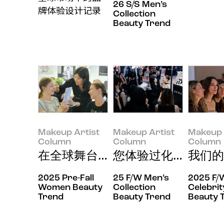
26 S/S Men’s
牌体验设计记录
Collection
Beauty Trend
Makeup Artist
Makeup Artist
Makeup 
Column
Column
Column
在全球舞台上闪耀的首尔美妆
您体验过化妆服务吗
我们的
2025 Pre-Fall
25 F/W Men’s
2025 F/
Women Beauty
Collection
Celebrit
Trend
Beauty Trend
Beauty 