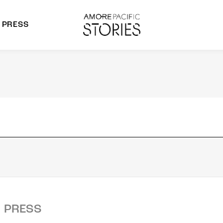
PRESS
morepacific Group
rands
PRESS