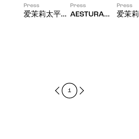
Press
Press
Press
爱茉莉太平洋携手三星电子亮相法国Viva
AESTURA（瑷丝
爱茉莉
1