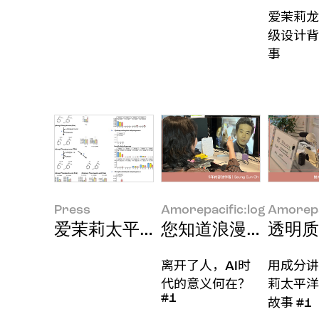
爱茉莉龙
级设计背
事
Press
Amorepacific:log
Amorepa
爱茉莉太平洋发现基于微生物组的
您知道浪漫套路吗？
透明质
离开了人，AI时
用成分讲
代的意义何在？
莉太平洋
#1
故事 #1