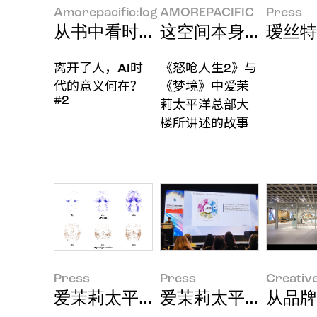
Amorepacific:log
AMOREPACIFIC
Press
从书中看时代风貌
这空间本身就是一部
瑷丝特
离开了人，AI时
《怒呛人生2》与
代的意义何在？
《梦境》中爱茉
#2
莉太平洋总部大
楼所讲述的故事
Press
Press
Creativ
爱茉莉太平洋发布"AI面部衰老模式
爱茉莉太平洋亮相世
从品牌