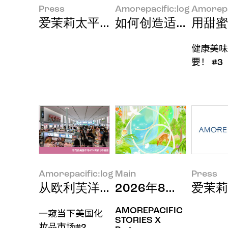
Press
Amorepacific:log
Amorepa
爱茉莉太平洋荣获2026红点奖两
如何创造适合所有人
用甜蜜
健康美味
要！ #3
Amorepacific:log
Main
Press
从欧利芙洋进军美国市场看K-Bea
2026年8月印象
爱茉莉
AMOREPACIFIC
一窥当下美国化
STORIES X
妆品市场#2