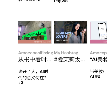
Pagwa
Amorepacific:log
My Hashtag
Amorepa
从书中看时代风貌
#爱茉莉太平洋 LANEIGE G
“AI
离开了人，AI时
当美妆行
AI #2
代的意义何在？
#2