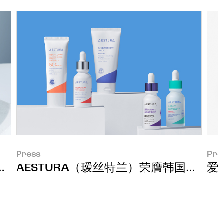
Press
Pr
AESTURA（瑷丝特兰）荣膺韩国面
AESTURA瑷丝特兰正式登陆中国市场 以科研专业守护肌肤健康之美