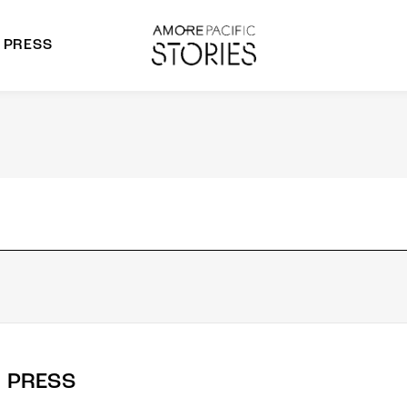
PRESS
morepacific Group
rands
PRESS