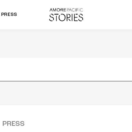
PRESS
morepacific Group
rands
PRESS