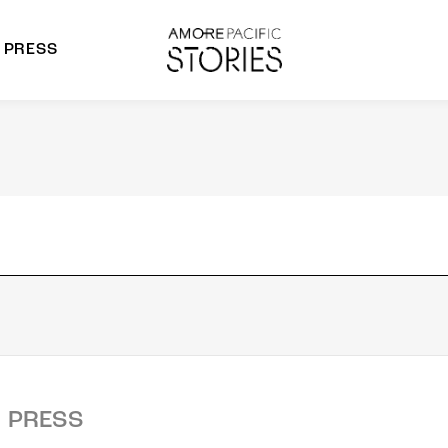
PRESS
morepacific Group
rands
PRESS