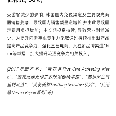
亿韩元(-38%)
受游客减少的影响, 韩国国内免税渠道及主要观光商
圈销售萎靡，导致国内销售额呈逆增长,并由此导致固
定费用负担增加；中长期投资持续, 导致营业利润减
少。为提升内需事业竞争力采取通过持续推出新产品
提高产品竞争力、强化直营电商、入驻多品牌渠道Chi
cor等举措，加大提升流通竞争力相关投入。
(2017年新产品：“雪花秀First Care Activating Mas
k”、“雪花秀臻秀修护多效眼部精华露”、“赫妍黑金气
垫粉底液“、“芙莉美娜Soothing Sensitive系列”、“艾诺
碧Derma Repair系列”等)