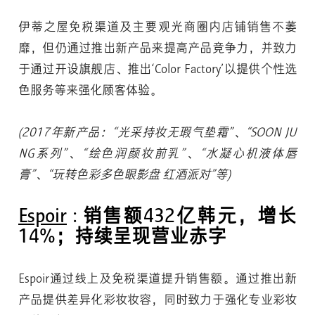
伊蒂之屋免税渠道及主要观光商圈内店铺销售不萎
靡，但仍通过推出新产品来提高产品竞争力，并致力
于通过开设旗舰店、推出‘Color Factory’以提供个性选
色服务等来强化顾客体验。
(2017年新产品：“光采持妆无瑕气垫霜”、“SOON JU
NG系列”、“绘色润颜妆前乳”、“水凝心机液体唇
膏”、“玩转色彩多色眼影盘 红酒派对”等)
Espoir
: 销售额432亿韩元，增长
14%；持续呈现营业赤字
Espoir通过线上及免税渠道提升销售额。通过推出新
产品提供差异化彩妆妆容，同时致力于强化专业彩妆