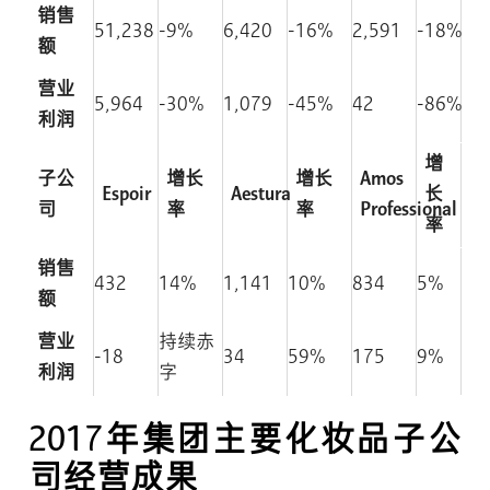
销售
51,238
-9%
6,420
-16%
2,591
-18%
额
营业
5,964
-30%
1,079
-45%
42
-86%
利润
增
子公
增长
增长
Amos
Espoir
Aestura
长
司
率
率
Professional
率
销售
432
14%
1,141
10%
834
5%
额
营业
持续赤
-18
34
59%
175
9%
利润
字
2017年集团主要化妆品子公
司经营成果