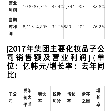
营业
10,828
7,315
-32.4%
1,344
903
-32.8%
利润
当期
纯利
8,115
4,895
-39.7%
880
209
-76.2%
润
[2017年集团主要化妆品子公
司销售额及营业利润]
(单
位：亿韩元/增长率：去年同
比)
爱茉
增
子公
增长
悦诗
增长
伊蒂
莉太
长
司
率
风吟
率
之屋
平洋
率