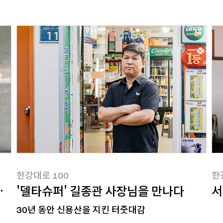
한강대로100
한
한강대로 100
한
나다
'델타슈퍼' 길종관 사장님을 만나다
서
30년 동안 신용산을 지킨 터줏대감