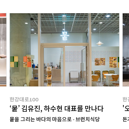
한강대로100
한
한강대로100
한
‘뭍’ 김유진, 하수현 대표를 만나다
'
뭍을 그리는 바다의 마음으로 - 브런치식당
돈