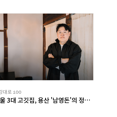
강대로100
강대로 100
울 3대 고깃집, 용산 '남영돈'의 정재범 대표를