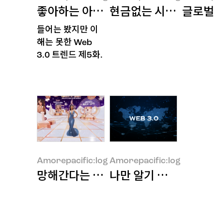
좋아하는 아티스트에 투자하세요
현금없는 시대, 정말올
글로벌
들어는 봤지만 이
Amorepacific:log
Amorepacific:log
Amorepacif
해는 못한 Web
3.0 트렌드 제5화.
Amorepacific:log
Amorepacific:log
망해간다는 메타버스에 투자하는 뷰티
나만 알기 아까운 Web 
Amorepacific:log
Amorepacific:log