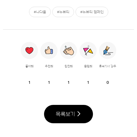
#나다움
#뉴뷰티
#뉴뷰티 캠페인
좋아해
추천해
칭찬해
응원해
후속기사 강추
1
1
1
1
0
목록보기