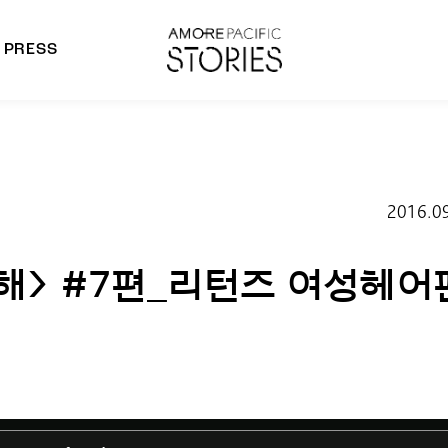
PRESS
morepacific Group
rands
2016.0
해> #7편_리턴즈 여성헤어