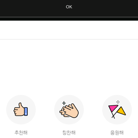
추천해
칭찬해
응원해