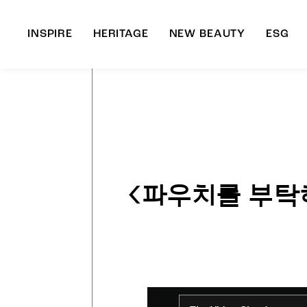
INSPIRE
HERITAGE
NEW BEAUTY
ESG
A
B
<파우치를 부탁