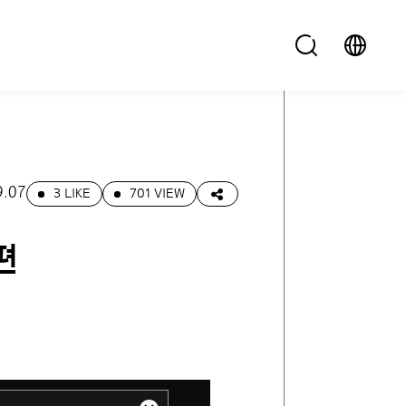
9.07
3 LIKE
701 VIEW
편