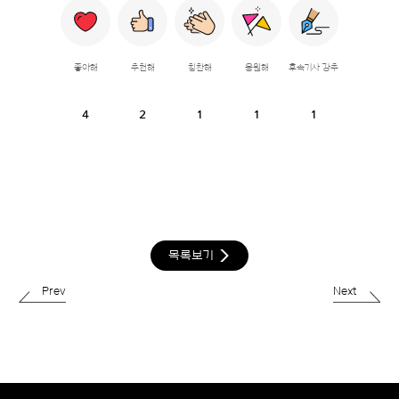
좋아해
추천해
칭찬해
응원해
후속기사 강추
4
2
1
1
1
목록보기
Prev
Next