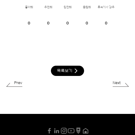
좋아해
추천해
칭찬해
응원해
후속기사 강추
0
0
0
0
0
목록보기
Prev
Next