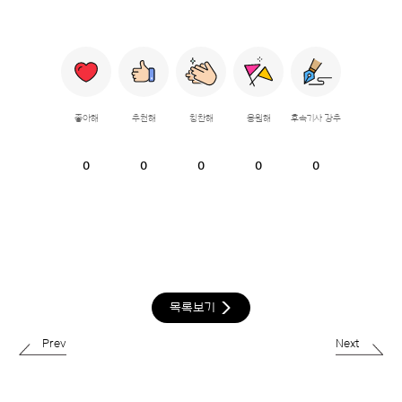
좋아해
추천해
칭찬해
응원해
후속기사 강추
0
0
0
0
0
목록보기
Prev
Next