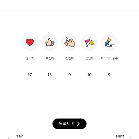
좋아해
추천해
칭찬해
응원해
후속기사 강추
17
13
9
10
9
목록보기
Prev
Next