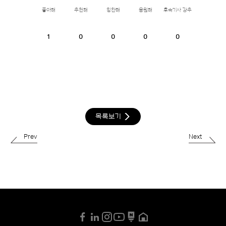
좋아해
추천해
칭찬해
응원해
후속기사 강추
1
0
0
0
0
목록보기
Prev
Next