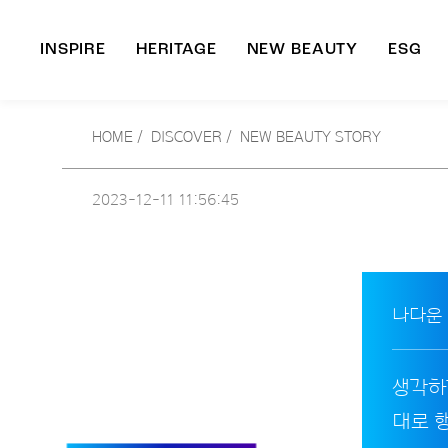
INSPIRE
HERITAGE
NEW BEAUTY
ESG
A
HOME
/
DISCOVER /
NEW BEAUTY STORY
B
2023-12-11
11:56:45
나다운
생각하
대로 