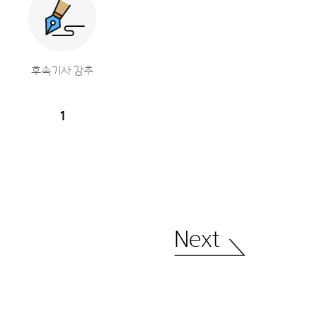
후속기사 강추
1
Next