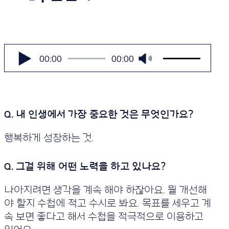
볼
륨
오
00:00
00:00
을
디
높
오
이
플
거
나
레
줄
이
이
어
려
면
행복하게 성장하는 것.
상/
하
화
살
표
키
나아지려면 생각을 계속 해야 하잖아요. 뭘 개선해
를
야 할지 수첩에 적고 수시로 봐요. 목표를 세우고 계
사
용
속 보면 좋다고 해서 수첩을 적극적으로 이용하고
하