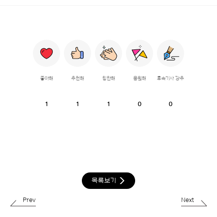
좋아해
추천해
칭찬해
응원해
후속기사 강추
1
1
1
0
0
목록보기
Prev
Next