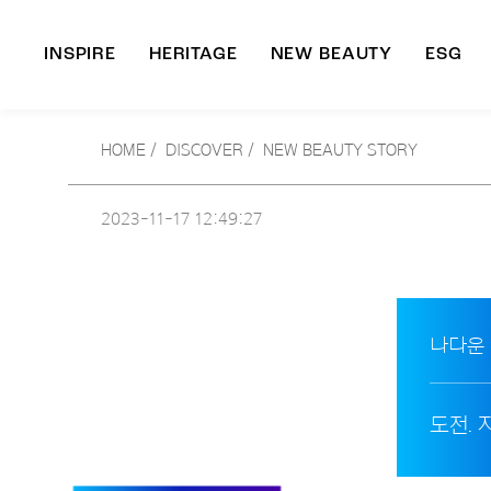
INSPIRE
HERITAGE
NEW BEAUTY
ESG
A
HOME
/
DISCOVER /
NEW BEAUTY STORY
B
2023-11-17
12:49:27
나다운
도전.