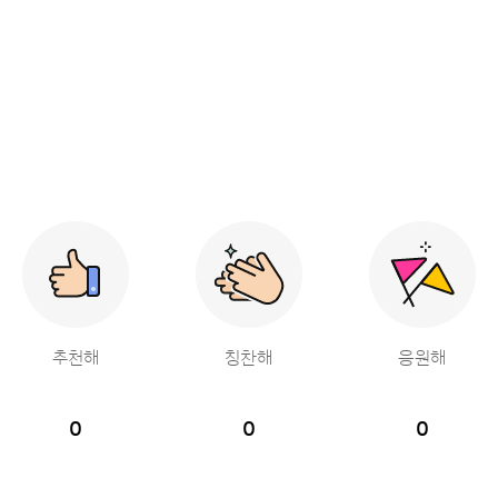
추천해
칭찬해
응원해
0
0
0