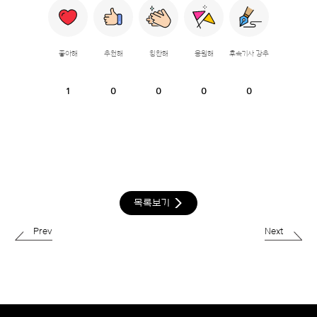
좋아해
추천해
칭찬해
응원해
후속기사 강추
1
0
0
0
0
목록보기
Prev
Next