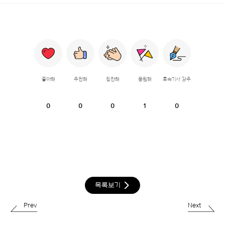
좋아해
추천해
칭찬해
응원해
후속기사 강추
0
0
0
1
0
목록보기
Prev
Next