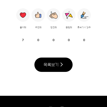
좋아해
추천해
칭찬해
응원해
후속기사 강추
7
0
0
0
0
목록보기