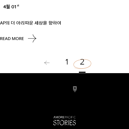
4월 01
st
ESG
AP의 더 아리따운 세상을 향하여
READ MORE
1
2
글
페
이
지
매
김