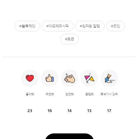
#블록체인
#아모레퍼시픽
#임직원 칼럼
#코인
#토큰
좋아해
추천해
칭찬해
응원해
후속기사 강추
23
16
14
13
17