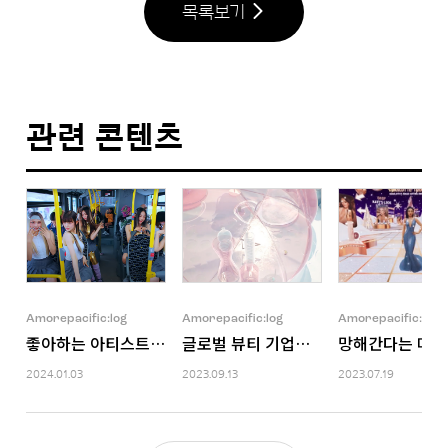
목록보기
관련 콘텐츠
Amorepacific:log
Amorepacific:log
Amorepacific:log
좋아하는 아티스트에 투자하세요
글로벌 뷰티 기업이 메타버스를 활용하
망해간다는 메타
2024.01.03
2023.09.13
2023.07.19