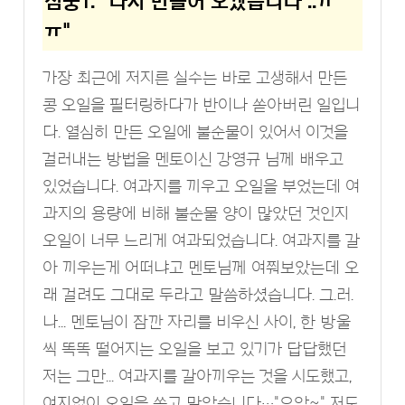
심쿵1. "다시 만들어 오겠습니다 ..ㅠ
ㅠ"
가장 최근에 저지른 실수는 바로 고생해서 만든
콩 오일을 필터링하다가 반이나 쏟아버린 일입니
다. 열심히 만든 오일에 불순물이 있어서 이것을
걸러내는 방법을 멘토이신 강영규 님께 배우고
있었습니다. 여과지를 끼우고 오일을 부었는데 여
과지의 용량에 비해 불순물 양이 많았던 것인지
오일이 너무 느리게 여과되었습니다. 여과지를 갈
아 끼우는게 어떠냐고 멘토님께 여쭤보았는데 오
래 걸려도 그대로 두라고 말씀하셨습니다. 그.러.
나... 멘토님이 잠깐 자리를 비우신 사이, 한 방울
씩 똑똑 떨어지는 오일을 보고 있기가 답답했던
저는 그만... 여과지를 갈아끼우는 것을 시도했고,
여지없이 오일을 쏟고 말았습니다…"으악~" 저도