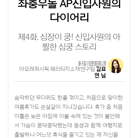
좌충우돌 AP신입사원의
다이어리
제4화. 심장이 쿵! 신입사원의 아
찔한 심쿵 스토리
칼럼니스트
아모레퍼시픽 헤리티지소재연구팀
김묘
연 님
숨막히던 무더위도 한풀 꺾이고, 처음으로 맞이한
여름휴가도 쏜살같이 지나갔습니다. 휴가 중 처음
이틀은 늦은 아침에 이불 속에 있는 것이 불안해
서 가슴이 콩닥콩닥했는데 동생과 함께 여행지로
출발하니 어느덧 휴식을 즐기고 있는 제 자신을