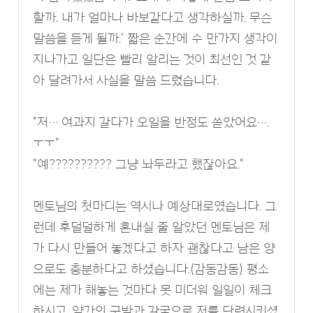
할까. 내가 얼마나 바보같다고 생각하실까. 무슨
말씀을 듣게 될까.' 짧은 순간에 수 만가지 생각이
지나가고 일단은 빨리 알리는 것이 최선인 것 같
아 달려가서 사실을 말씀 드렸습니다.
"저… 여과지 갈다가 오일을 반정도 쏟았어요….
ㅜㅜ"
"예?????????? 그냥 놔두라고 했잖아요."
멘토님의 첫마디는 역시나 예상대로였습니다. 그
런데 후덜덜하게 혼내실 줄 알았던 멘토님은 제
가 다시 만들어 놓겠다고 하자 괜찮다고 남은 양
으로도 충분하다고 하셨습니다.(감동감동) 평소
에는 제가 해놓는 것마다 못 미더워 일일이 체크
하시고, 약간의 구박과 갈굼으로 저를 단련시키셨