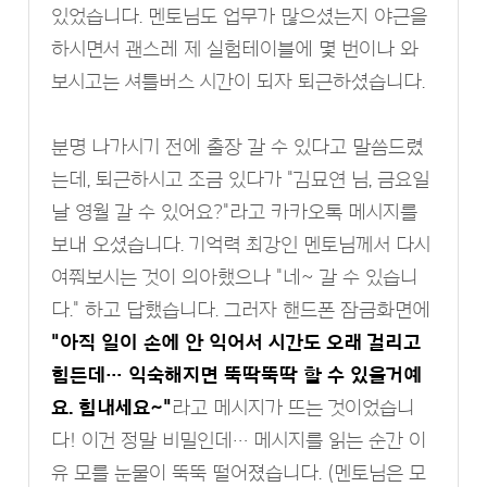
있었습니다. 멘토님도 업무가 많으셨는지 야근을
하시면서 괜스레 제 실험테이블에 몇 번이나 와
보시고는 셔틀버스 시간이 되자 퇴근하셨습니다.
분명 나가시기 전에 출장 갈 수 있다고 말씀드렸
는데, 퇴근하시고 조금 있다가 "김묘연 님, 금요일
날 영월 갈 수 있어요?"라고 카카오톡 메시지를
보내 오셨습니다. 기억력 최강인 멘토님께서 다시
여쭤보시는 것이 의아했으나 "네~ 갈 수 있습니
다." 하고 답했습니다. 그러자 핸드폰 잠금화면에
"아직 일이 손에 안 익어서 시간도 오래 걸리고
힘든데… 익숙해지면 뚝딱뚝딱 할 수 있을거예
요. 힘내세요~"
라고 메시지가 뜨는 것이었습니
다! 이건 정말 비밀인데… 메시지를 읽는 순간 이
유 모를 눈물이 뚝뚝 떨어졌습니다. (멘토님은 모