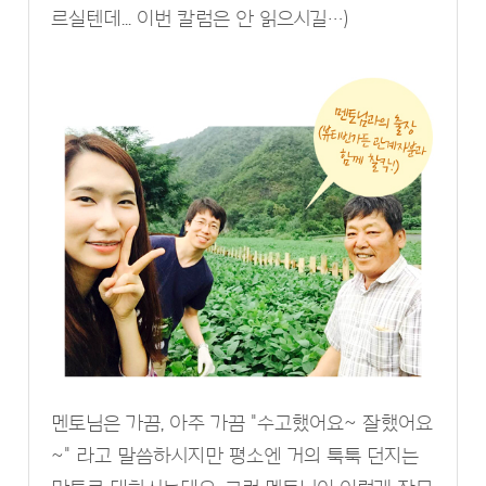
르실텐데... 이번 칼럼은 안 읽으시길…)
멘토님은 가끔, 아주 가끔 "수고했어요~ 잘했어요
~" 라고 말씀하시지만 평소엔 거의 툭툭 던지는