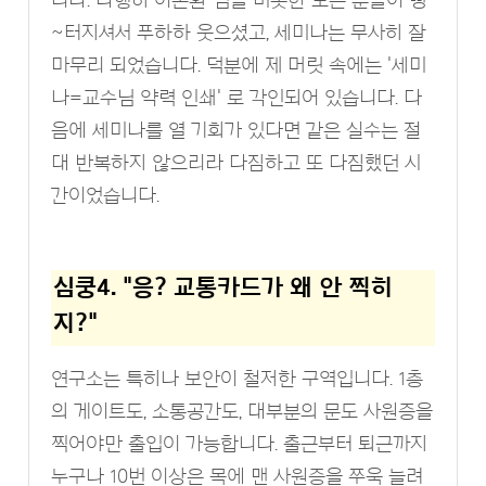
~터지셔서 푸하하 웃으셨고, 세미나는 무사히 잘
마무리 되었습니다. 덕분에 제 머릿 속에는 '세미
나=교수님 약력 인쇄' 로 각인되어 있습니다. 다
음에 세미나를 열 기회가 있다면 같은 실수는 절
대 반복하지 않으리라 다짐하고 또 다짐했던 시
간이었습니다.
심쿵4. "응? 교통카드가 왜 안 찍히
지?"
연구소는 특히나 보안이 철저한 구역입니다. 1층
의 게이트도, 소통공간도, 대부분의 문도 사원증을
찍어야만 출입이 가능합니다. 출근부터 퇴근까지
누구나 10번 이상은 목에 맨 사원증을 쭈욱 늘려