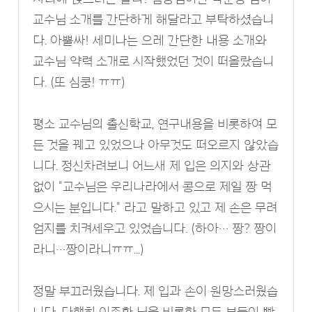
교수님 소개를 간단하게 해달라고 부탁하셨습니
다. 아뿔싸! 세미나는 으레 간단한 내용 소개와
교수님 약력 소개로 시작했었던 것이 떠올랐습니
다. (또 심쿵! ㅠㅠ)
평소 교수님의 출신학교, 연구내용을 비롯하여 모
든 것을 꿰고 있었으나 아무것도 떠오르지 않았습
니다. 정신차려보니 어느새 제 입은 의지와 상관
없이 "교수님은 우리나라에서 콩으로 제일 짱 먹
으시는 분입니다." 라고 말하고 있고 제 손은 무려
엄지를 치켜세우고 있었습니다. (하아… 짱? 짱이
라니…짱이라니ㅠㅠ...)
정말 부끄러웠습니다. 제 입과 손이 원망스러웠습
니다. 다행히 이존환 님을 비롯한 모든 분들이 빵