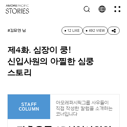
#김묘연 님
12 LIKE
492 VIEW
제4화. 심장이 쿵!
신입사원의 아찔한 심쿵
스토리
아모레퍼시픽그룹 사우들이
STAFF
직접 작성한 칼럼을 소개하는
COLUMN
코너입니다