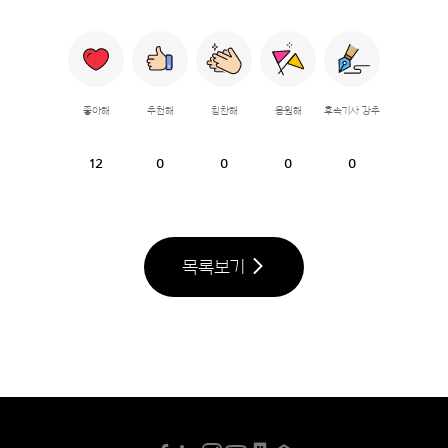
좋아해
추천해
칭찬해
응원해
후속기사 강추
12
0
0
0
0
목록보기