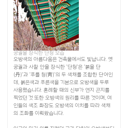
궁궐을 장식한 단청 모습
오방색의 아름다움은 건축물에서도 빛납니다. 옛
궁궐과 사찰 안을 장식한 '단청'은 '붉을 단
(丹)'과 '푸를 청(靑)'의 두 색채를 조합한 단어인
데, 붉은색과 푸른색을 기본으로 오방색을 두루
사용했습니다. 혼례할 때의 신부가 연지 곤지를
찍었던 것 또한 오방색의 원리를 따른 것이며, 여
인들의 색조 화장도 오방색의 이치를 따라 색채
의 조화를 이뤄왔습니다.