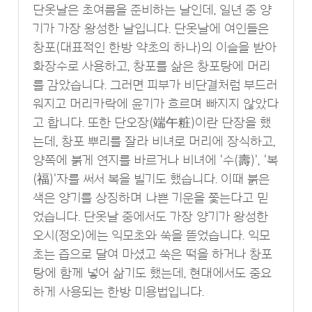
단옷날은 초여름을 준비하는 날인데, 일년 중 양
기가 가장 왕성한 날입니다. 단옷날에 여인들은
창포(대표적인 한방 약초의 하나)의 이슬을 받아
화장수로 사용하고, 창포를 삶은 창포탕에 머리
를 감았습니다. 그러면 피부가 비단결처럼 부드러
워지고 머리카락에 윤기가 흐르며 빠지지 않았다
고 합니다. 또한 단오장(端午粧)이란 단장을 했
는데, 창포 뿌리를 잘라 비녀로 머리에 장식하고,
양쪽에 붉게 연지를 바르거나 비녀에 '수(壽)', '복
(福)'자를 써서 복을 빌기도 했습니다. 이때 붉은
색은 양기를 상징하며 나쁜 기운을 쫓는다고 믿
었습니다. 단옷날 중에서도 가장 양기가 왕성한
오시(정오)에는 익모초와 쑥을 뜯었습니다. 익모
초는 즙으로 달여 마셨고 쑥은 떡을 하거나 창포
탕에 함께 넣어 삶기도 했는데, 현대에서도 중요
하게 사용되는 한방 미용법입니다.