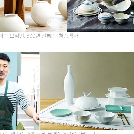
 독보적인, 500년 전통의 '청송백자'