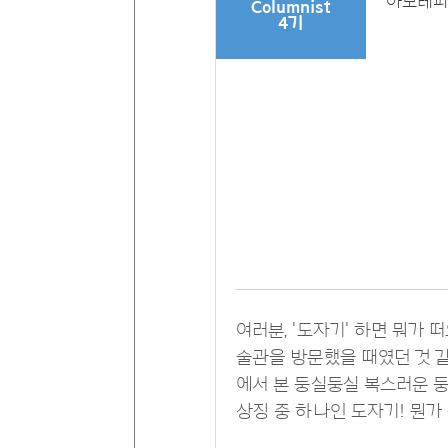
아모레퍼
Columnist
4기
여러분, '도자기' 하면 뭐가 
술관을 방문했을 때였던 것 
에서 본 둥실둥실 복스러운 둥근
상징 중 하나인 도자기! 뭔가 