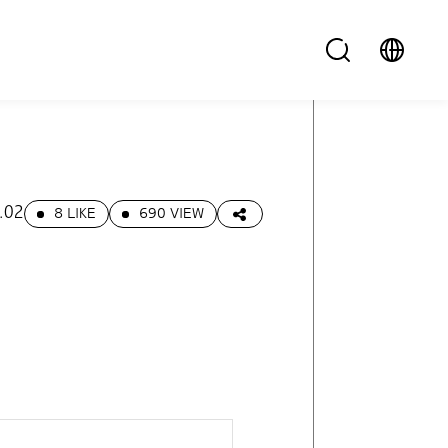
.02
8 LIKE
690 VIEW