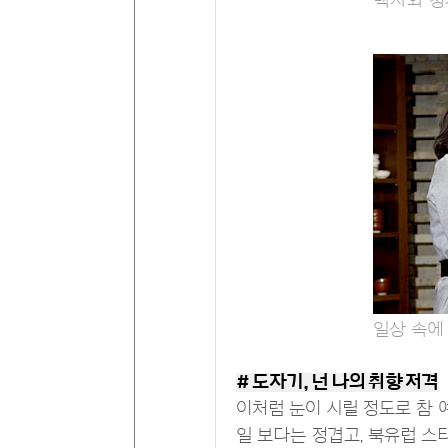
백자와 청
일상 속에
# 도자기, 넌 나의 취향 저격
이처럼 눈이 시릴 정도로 참 
일 보다는 정겹고, 북유럽 스