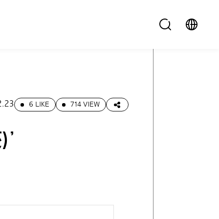
2.23
6 LIKE
714 VIEW
)’