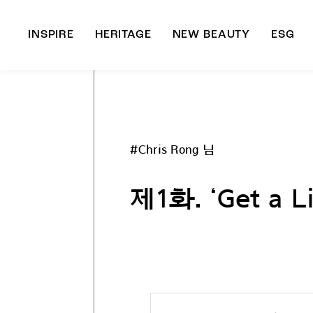
INSPIRE
HERITAGE
NEW BEAUTY
ESG
A
B
#Chris Rong 님
제1화. ‘Get a