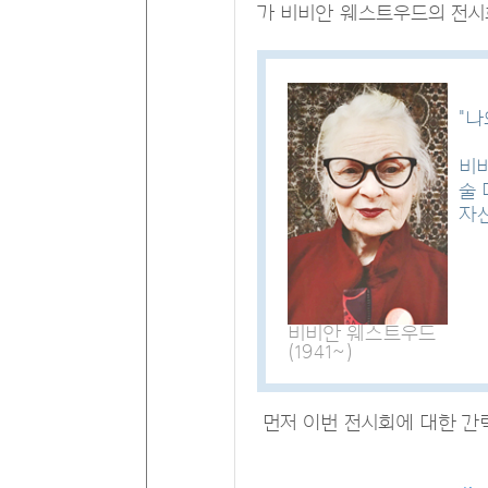
가 비비안 웨스트우드의 전시
"나
비
술 
자
비비안 웨스트우드
(1941~)
먼저 이번 전시회에 대한 간