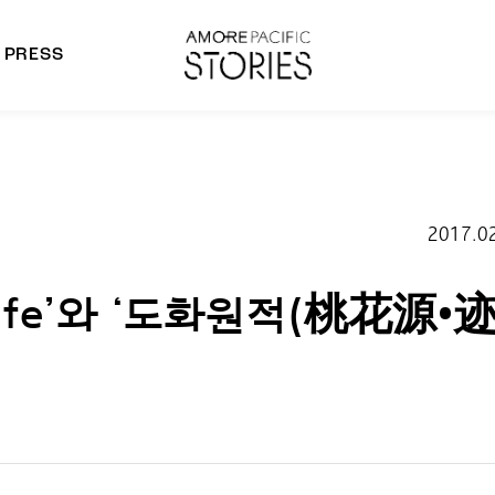
PRESS
morepacific Group
rands
2017.0
 Life’와 ‘도화원적(桃花源•迹