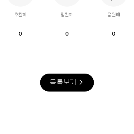
추천해
칭찬해
응원해
0
0
0
목록보기