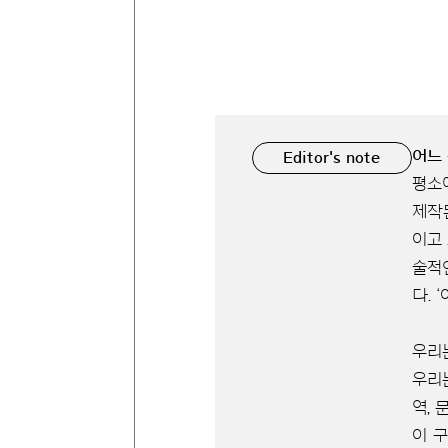
어느
Editor's note
평소
제작
이고
술적
다. 
우리
우리
역,
이 