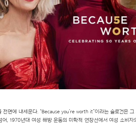
면에 내세운다. “Because you’re worth it”이라는 슬로건
넘어, 1970년대 여성 해방 운동의 미학적 연장선에서 여성 소비자