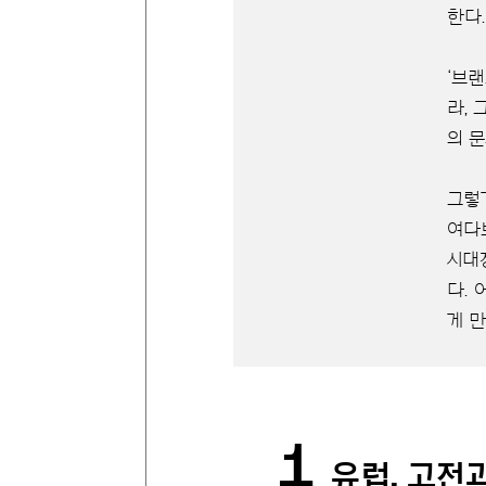
한다.
‘브
라,
의 
그렇
여다
시대
다.
게 만
1
유럽, 고전