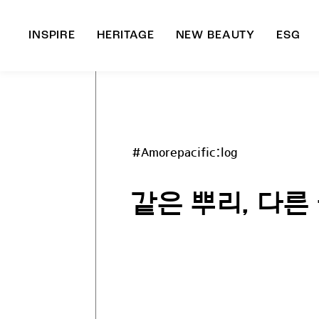
INSPIRE
HERITAGE
NEW BEAUTY
ESG
A
B
#Amorepacific:log
같은 뿌리, 다른