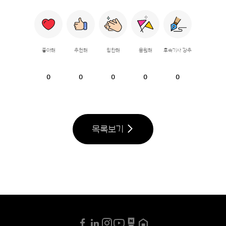
좋아해
추천해
칭찬해
응원해
후속기사 강추
0
0
0
0
0
목록보기