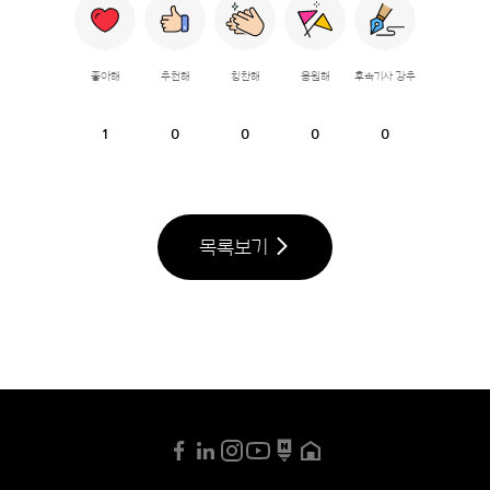
좋아해
추천해
칭찬해
응원해
후속기사 강추
1
0
0
0
0
목록보기