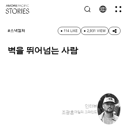
#스낵컬처
114 LIKE
2,931 VIEW
벽을 뛰어넘는 사람
인터뷰
조광훈
데일리 그라인드