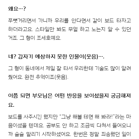
왜요…?
쭈뼛거리면서 가니까 우리를 안다면서 같이 보드 타자고
하더라고요. 스타일만 봐도 무얼 하고 노는지 알 수 있던
거죠. 그 형이 조세호예요.
네? 갑자기 예상하지 못한 인물이(웃음)….
그 형이 동네에서 제일 잘 타서 우리한테 기술도 많이 알려
줬어요. 완전 추억이죠(웃음).
이쯤 되면 부모님은 어떤 반응을 보이셨을지 궁금해져
요.
보드를 사주시긴 했지만 “그냥 해볼 테면 해 봐라!”라는 마
음이셨을 텐데요. 공부도 안 하고 조금씩 다쳐서 들어오니
까 슬슬 말리기 시작하셨어요. 한번은 정말 죄송했던 일이