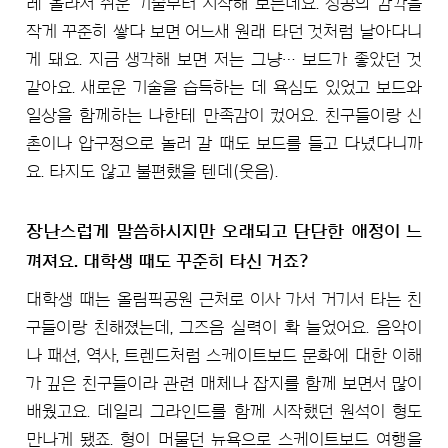
레 올라서 쉬운 기술부터 시작해 보는데요. 성공의 감각을
작게 꾸준히 쌓다 보면 어느새 원래 타던 것처럼 날아다니
게 돼요. 지금 생각해 보면 저는 그냥… 보드가 좋았던 것
같아요. 새로운 기술을 습득하는 데 욕심도 있었고 보드와
일상을 함께하는 나한테 만족감이 컸어요. 친구들이랑 신
촌이나 압구정으로 놀러 갈 때도 보드를 들고 다녔다니까
요. 타지도 않고 불편했을 텐데(웃음).
장난스럽게 말씀하시지만 오래되고 단단한 애정이 느
껴져요. 대학생 때도 꾸준히 타신 거죠?
대학생 때는 올림픽공원 근처로 이사 가서 거기서 타는 친
구들이랑 친해졌는데, 그즈음 실력이 확 늘었어요. 음악이
나 패션, 역사, 트렌드처럼 스케이트보드 문화에 대한 이해
가 깊은 친구들이라 관련 매체나 잡지를 함께 보면서 많이
배웠고요. 데일리 그라인드를 함께 시작했던 원석이 형도
만나게 됐죠. 형이 머물던 뉴욕으로 스케이트보드 여행을