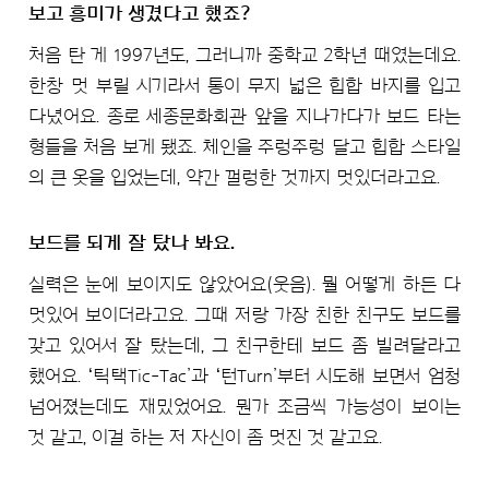
보고 흥미가 생겼다고 했죠?
처음 탄 게 1997년도, 그러니까 중학교 2학년 때였는데요.
한창 멋 부릴 시기라서 통이 무지 넓은 힙합 바지를 입고
다녔어요. 종로 세종문화회관 앞을 지나가다가 보드 타는
형들을 처음 보게 됐죠. 체인을 주렁주렁 달고 힙합 스타일
의 큰 옷을 입었는데, 약간 껄렁한 것까지 멋있더라고요.
보드를 되게 잘 탔나 봐요.
실력은 눈에 보이지도 않았어요(웃음). 뭘 어떻게 하든 다
멋있어 보이더라고요. 그때 저랑 가장 친한 친구도 보드를
갖고 있어서 잘 탔는데, 그 친구한테 보드 좀 빌려달라고
했어요. ʻ틱택Tic-Tac’과 ʻ턴Turn’부터 시도해 보면서 엄청
넘어졌는데도 재밌었어요. 뭔가 조금씩 가능성이 보이는
것 같고, 이걸 하는 저 자신이 좀 멋진 것 같고요.