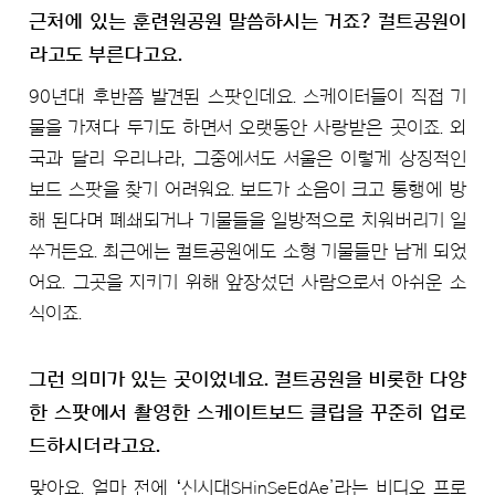
근처에 있는 훈련원공원 말씀하시는 거죠? 컬트공원이
라고도 부른다고요.
90년대 후반쯤 발견된 스팟인데요. 스케이터들이 직접 기
물을 가져다 두기도 하면서 오랫동안 사랑받은 곳이죠. 외
국과 달리 우리나라, 그중에서도 서울은 이렇게 상징적인
보드 스팟을 찾기 어려워요. 보드가 소음이 크고 통행에 방
해 된다며 폐쇄되거나 기물들을 일방적으로 치워버리기 일
쑤거든요. 최근에는 컬트공원에도 소형 기물들만 남게 되었
어요. 그곳을 지키기 위해 앞장섰던 사람으로서 아쉬운 소
식이죠.
그런 의미가 있는 곳이었네요. 컬트공원을 비롯한 다양
한 스팟에서 촬영한 스케이트보드 클립을 꾸준히 업로
드하시더라고요.
맞아요. 얼마 전에 ʻ신시대SHinSeEdAe’라는 비디오 프로