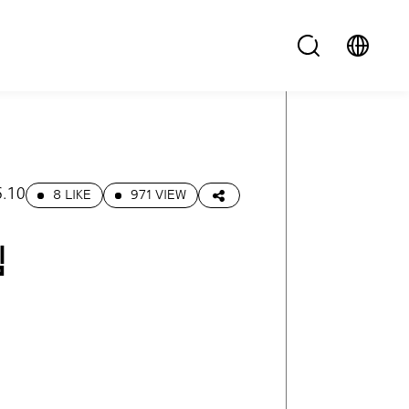
6.10
8 LIKE
971 VIEW
템